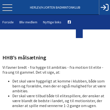
HERLEV/HJORTEN BADMINTONKLUB
Forside
Bliv medlem
Nyttige links
HHB’s målsætning
Vi favner bredt - fra hygge til ambitiøs - fra motion til elite -
fra ung til gammel. Det vil sige, at:
Det skal være hyggeligt at komme i klubben, både som
børn og forældre, men der er også mulighed for at være
ambitiøs.
Der skal være tilbud både til elitespillere, der ønsker at
være blandt de bedste i landet, og til motionister, der
ønsker at spille med vennerne 1-2 gange om ugen.