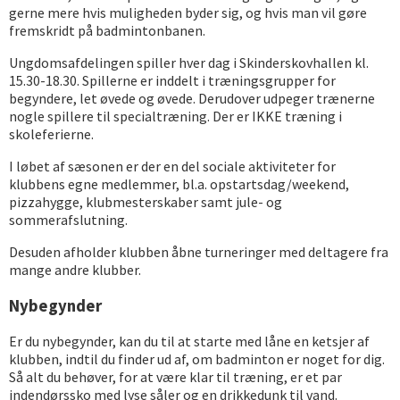
gerne mere hvis muligheden byder sig, og hvis man vil gøre
fremskridt på badmintonbanen.
Ungdomsafdelingen spiller hver dag i Skinderskovhallen kl.
15.30-18.30. Spillerne er inddelt i træningsgrupper for
begyndere, let øvede og øvede. Derudover udpeger trænerne
nogle spillere til specialtræning. Der er IKKE træning i
skoleferierne.
I løbet af sæsonen er der en del sociale aktiviteter for
klubbens egne medlemmer, bl.a. opstartsdag/weekend,
pizzahygge, klubmesterskaber samt jule- og
sommerafslutning.
Desuden afholder klubben åbne turneringer med deltagere fra
mange andre klubber.
Nybegynder
Er du nybegynder, kan du til at starte med låne en ketsjer af
klubben, indtil du finder ud af, om badminton er noget for dig.
Så alt du behøver, for at være klar til træning, er et par
indendørssko med lyse såler og en drikkedunk til vand.