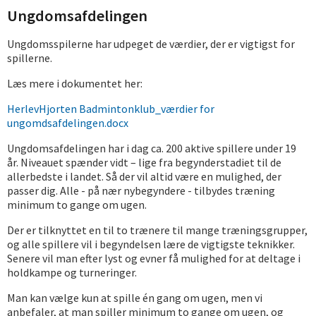
Ungdomsafdelingen
Ungdomsspilerne har udpeget de værdier, der er vigtigst for
spillerne.
Læs mere i dokumentet her:
HerlevHjorten Badmintonklub_værdier for
ungomdsafdelingen.docx
Ungdomsafdelingen har i dag ca. 200 aktive spillere under 19
år. Niveauet spænder vidt – lige fra begynderstadiet til de
allerbedste i landet. Så der vil altid være en mulighed, der
passer dig. Alle - på nær nybegyndere - tilbydes træning
minimum to gange om ugen.
Der er tilknyttet en til to trænere til mange træningsgrupper,
og alle spillere vil i begyndelsen lære de vigtigste teknikker.
Senere vil man efter lyst og evner få mulighed for at deltage i
holdkampe og turneringer.
Man kan vælge kun at spille én gang om ugen, men vi
anbefaler, at man spiller minimum to gange om ugen, og