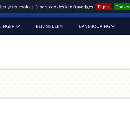
 benytter cookies. 3. part cookies kan fravælges
Tilpas
Godke
Forside
LINGER
BLIV MEDLEM
BANEBOOKING