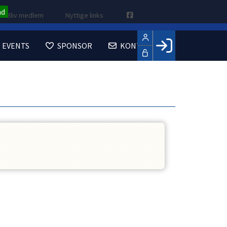
nd
Bliv medlem
Nyttige links
EVENTS
SPONSOR
KONTAKT
Facebook login
Husk mig
Glemt password
Opret profil
LOG IND