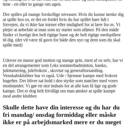
time - en eller to gange om ugen.
Der spilles på mange forskellige niveauer. Hvis du kunne tænke dig
at spille hos os, er det en fordel hvis du har spillet bare lidt i
forvejen, da vi ikke har træner eller mulighed for at lære fra os. Vi
plejer at anbefale at man som ny starter som afløser. På den måde
finder vi hurtigt den helt rigtige bane og de helt rigtige medspillere
til dig. (det vil være til gavn for både den nye og dem som du skal
spille med)
Udover en masse god motion og mange grin, mest af os selv, har vi
en del arrangementer som f.eks sommerbadminton, banko,
juleturnering, julefrokost , skovtur og generalforsamling.
Venskabsklubber har vi også. Ude / hjemme kampe med frokost
bagefter. Der bliver sat hold i den styrke som matcher med vores
modstander. Vi gør en stor indsats for at alle kan få lige og gode
kampe. Det er dog helt frivilligt om man ønsker at spille kampe
mod andre klubber.
Skulle dette have din interesse og du har du
fri mandag/ onsdag formiddag eller måske
ikke er på arbejdsmarked mere er du meget