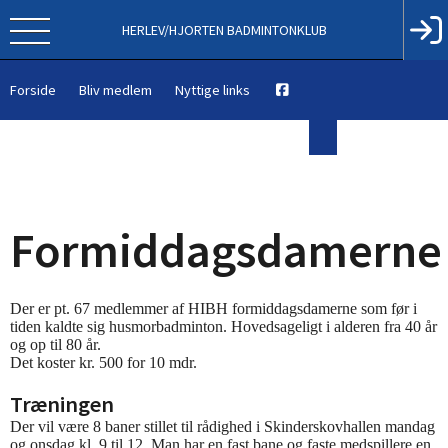
HERLEV/HJORTEN BADMINTONKLUB
Forside
Bliv medlem
Nyttige links
Formiddagsdamerne
Der er pt. 67 medlemmer af HIBH formiddagsdamerne som før i
tiden kaldte sig husmorbadminton. Hovedsageligt i alderen
fra 40 år
og op til 80 år.
Det koster kr. 500 for 10 mdr.
Træningen
Der vil være 8 baner stillet til rådighed i Skinderskovhallen mandag
og onsdag kl. 9 til 12.
Man har en fast bane og faste medspillere en