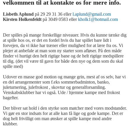
velkommen til at kontakte os for mere info.
Lisbeth Aplund
på 29 29 31 36 eller
l.aplund@gmail.com
Kirsten Holkenfeldt
på 3049 0583 eller
kholk1@hotmail.com
Der spilles på mange forskellige niveauer. Hvis du kunne tænke dig
at spille hos os, er det en fordel hvis du har spillet bare lidt i
forvejen, da vi ikke har træner eller mulighed for at lære fra os. Vi
plejer at anbefale at man som ny starter som afløser. På den måde
finder vi hurtigt den helt rigtige bane og de helt rigtige medspillere
til dig. (det vil være til gavn for både den nye og dem som du skal
spille med)
Udover en masse god motion og mange grin, mest af os selv, har vi
en del arrangementer som f.eks sommerbadminton, banko,
juleturnering, julefrokost , skovtur og generalforsamling.
Venskabsklubber har vi også. Ude / hjemme kampe med frokost
bagefter.
Der bliver sat hold i den styrke som matcher med vores modstander.
Vi gør en stor indsats for at alle kan få lige og gode kampe. Det er
dog helt frivilligt om man ønsker at spille kampe mod andre
klubber.